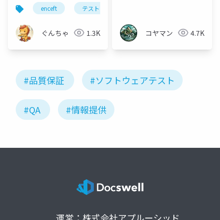
by QA activity パネル
う
enceft
テスト
ディスカッション
ぐんちゃ
1.3K
コヤマン
4.7K
#品質保証
#ソフトウェアテスト
#QA
#情報提供
運営：株式会社アプルーシッド