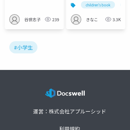
children's book
co
谷世志子
239
きなこ
3.3K
#小学生
運営：株式会社アプルーシッド
利用規約