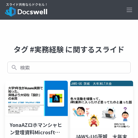
Ope
タグ #実務経験 に関するスライド
検索
YonaAZロホマンシャヒ
ン登壇資料Microsft
JAWS-UG茨城 大年末