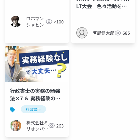
Azure
LT大会 色々活動を頑
張って、AWS案件に入
ロホマン
ったけど思ってたのと
>100
シャヒン
違った話
阿部健太郎
685
行政書士の実務の勉強
法×7 ＆ 実務経験の積
み方×5。新人さん必見
行政書士
株式会社ミ
263
リオンバリ
ュー