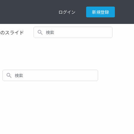
ログイン
新規登録
検索
てのスライド
検索