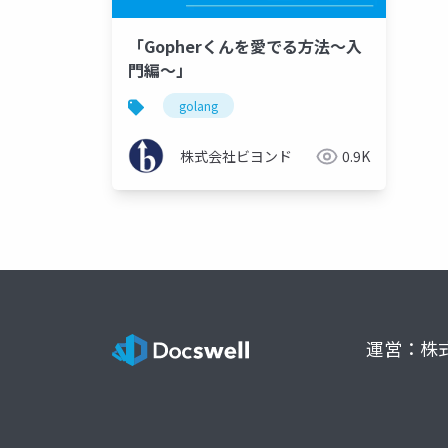
「Gopherくんを愛でる方法～入
門編～」
golang
株式会社ビヨンド
0.9K
運営：株