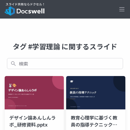
Ope
タグ #学習理論 に関するスライド
検索
デザイン論あんしんラ
教育心理学に基づく教
ボ_研修資料.pptx
員の指導テクニック