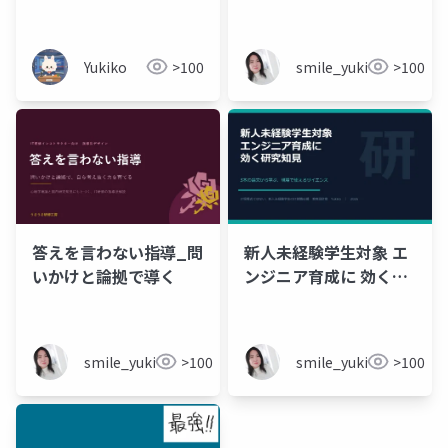
_20260616.pptx
Yukiko
>100
smile_yukiko_it
>100
答えを言わない指導_問
新人未経験学生対象 エ
いかけと論拠で導く
ンジニア育成に 効く研
究知見
smile_yukiko_it
>100
smile_yukiko_it
>100