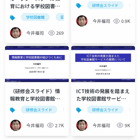
検索について
育における学校図書館
研修会スライド
学
の役割をめぐる視点の
学校図書館
図書館史
オープン・スクール教育
相違: 1970-90年代の加
今井福司
0.9K
藤幸次による指摘の検
今井福司
269
討
（研修会スライド）情
ICT技術の発展を踏まえ
報教育と学校図書館が
た学校図書館サービス
結びつくために
の展開について
研修会スライド
ict技術
研修会スライド
学校図書館
情報
ic
今井福司
2.7K
今井福司
9K