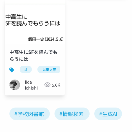
中高生にSFを読んでも
らうには
sf
児童文庫
ジュブナイル
読書
iida
5.6K
ichishi
#学校図書館
#情報検索
#生成AI