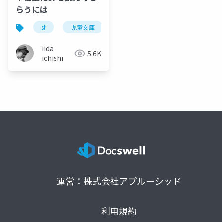
らうには
sf
児童文庫
ジュブナイル
読書
iida
5.6K
ichishi
運営：株式会社アプルーシッド
利用規約