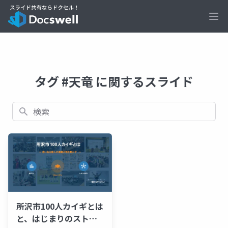
Ope
タグ #天竜 に関するスライド
検索
所沢市100人カイギとは
と、はじまりのストー