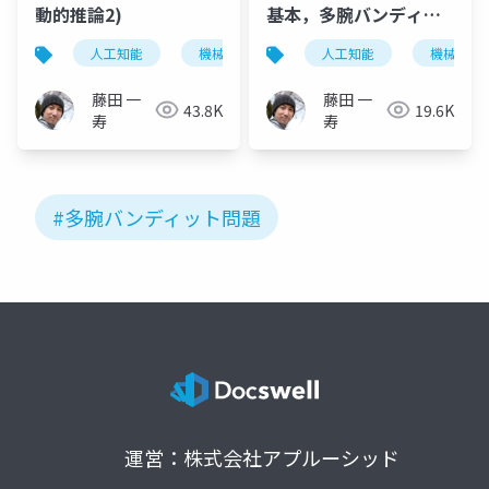
動的推論2)
基本，多腕バンディッ
ト-
人工知能
機械学習
神経科学
人工知能
機械学習
藤田 一
藤田 一
43.8K
19.6K
寿
寿
#多腕バンディット問題
運営：株式会社アプルーシッド