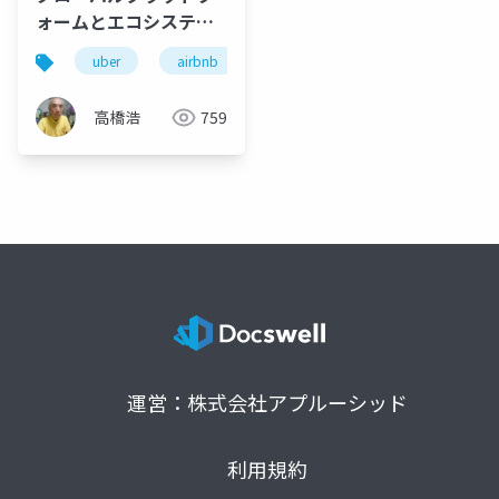
ォームとエコシステム
の新潮流
uber
airbnb
gafa
多国籍企業
国
高橋浩
759
運営：株式会社アプルーシッド
利用規約