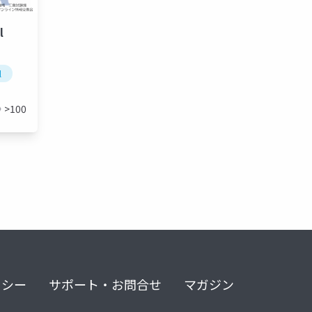
l
l
>100
リシー
サポート・お問合せ
マガジン