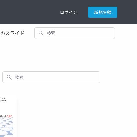
ログイン
新規登録
検索
てのスライド
検索