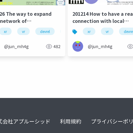
26 The way to expand
201214 How to have a rea
network of
connection with local
lopers/communities in
developer communities
xr
vr
devrel
scirel
xr
domcn
vr
devre
ne environment through
ts
@jun_mh4g
482
@jun_mh4g
式会社アプルーシッド
利用規約
プライバシーポ