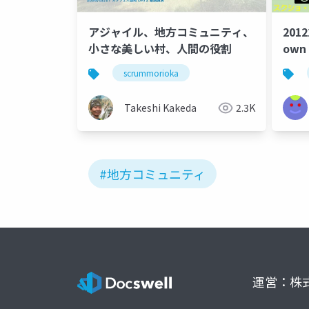
アジャイル、地方コミュニティ、
2012
小さな美しい村、人間の役割
own 
deve
scrummorioka
onli
even
Takeshi Kakeda
2.3K
#地方コミュニティ
運営：株