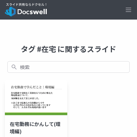
Ope
タグ #在宅 に関するスライド
検索
在宅勤務にかんして(環
境編)