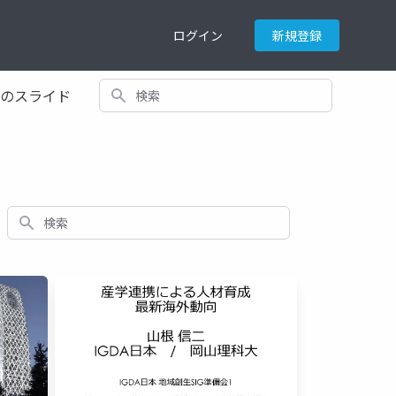
ログイン
新規登録
検索
てのスライド
検索