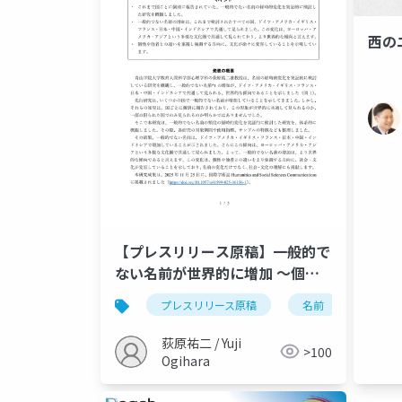
西のニ
【プレスリリース原稿】一般的で
ない名前が世界的に増加 ～個性
重視の文化変容を示唆～
プレスリリース原稿
名前
言語学
（Ogihara, 2025, HSSC）
荻原祐二 / Yuji
>100
Ogihara