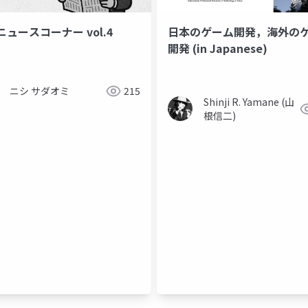
ュースコーナー vol.4
日本のゲーム開発，海外の
開発 (in Japanese)
ニシ サダオミ
215
Shinji R. Yamane (山
根信二)
心理学
新生児