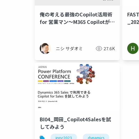
俺の考える最強のCopilot活用術
FAS
for 営業マン～M365 Copilotがも
_202
たらす新しい営業スタイル～
ニシ サダオミ
27.6K
BI04_岡田_Copilot4Salesを試
してみよう
jppc2023
dynamics
copilot