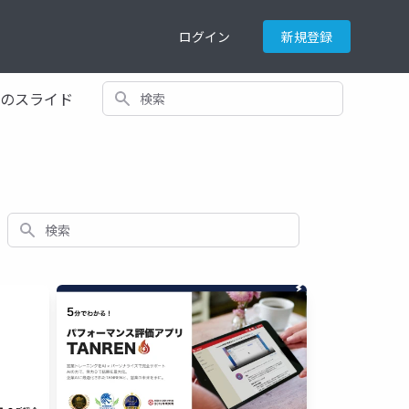
ログイン
新規登録
検索
てのスライド
検索