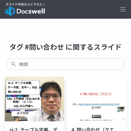
Ope
タグ #問い合わせ に関するスライド
検索
si-2. テーブル定義，デ
4. 問い合わせ（クエ