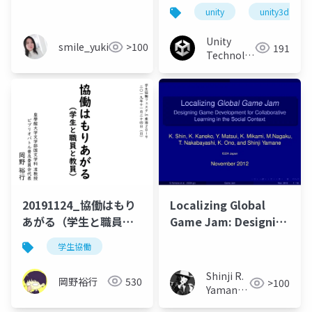
タ専門学校ゲームクリ
unity
unity3d
エーター科における、
Unityを活用した産学官
Unity
smile_yukiko_it
>100
191
プロジェクトの事例
Technologies
Japan
20191124_協働はもり
Localizing Global
あがる（学生と職員と
Game Jam: Designing
教員）
Game Development
学生協働
for Collaborative
Learning in the
Shinji R.
岡野裕行
530
>100
Social Context
Yamane
(山根信