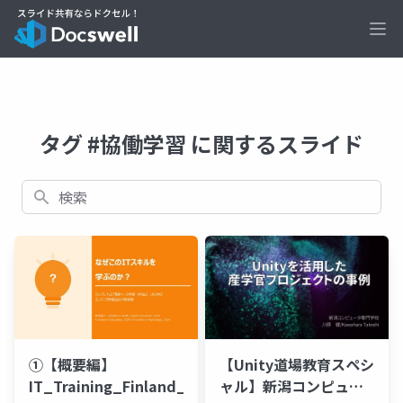
Ope
タグ #協働学習 に関するスライド
検索
【Unity道場教育スペシ
①【概要編】
ャル】新潟コンピュー
IT_Training_Finland_PhBL