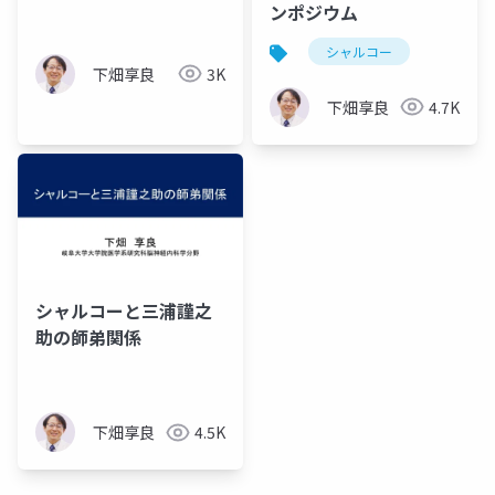
ンポジウム
シャルコー
下畑享良
3K
下畑享良
4.7K
シャルコーと三浦謹之
助の師弟関係
下畑享良
4.5K