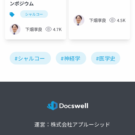
ンポジウム
シャルコー
下畑享良
4.5K
下畑享良
4.7K
#シャルコー
#神経学
#医学史
運営：株式会社アプルーシッド