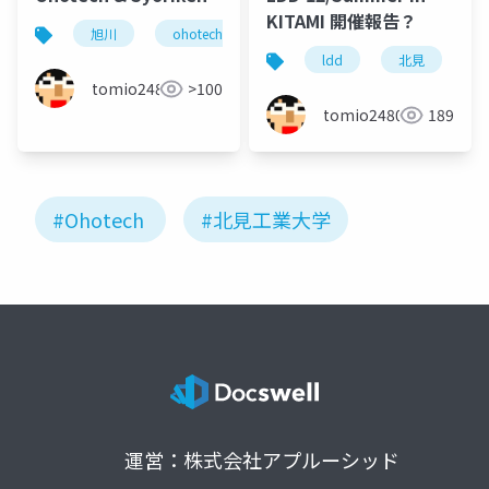
KITAMI 開催報告？
旭川
ohotech
syoriken
北見
aos
ldd
北見
tomio2480
>100
tomio2480
189
#Ohotech
#北見工業大学
運営：株式会社アプルーシッド