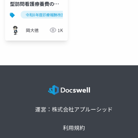
型訪問看護療養費の実
務対応ガイド｜高齢者
令和8年度診療報酬改定
包括型訪問看護療養費
訪
住まい併設ステーショ
ンの新ケア構造
岡大徳
1K
運営：株式会社アプルーシッド
利用規約