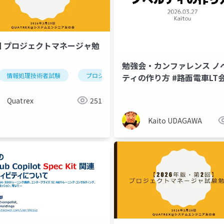
回 プロジェクトマネージャ勉
勉強会・カンファレンス ノ
情報処理技術者試験
プロジェクトマネージャ
論文
生成
ティの作り方 #路面電車LT
Quatrex
251
Kaito UDAGAWA