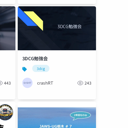
3DCG勉強会
3dcg
443
crashRT
243