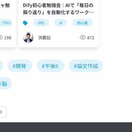
ジャ勉
Dify初心者勉強会｜AIで「毎日の
振り返り」を自動化するワークフ
ローを作ろう
-300
プロジェクトマネージャ
sier
dify
トレーニング
システムエンジニア
ai
初心者
コンサルティング
業務改善
デブサミ
198
渕蒼起
872
#開発
#午後Ⅱ
#論文作成
ネ脳