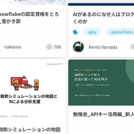
Snowflakeの認定資格をとろ
AIがあるのになぜ人はブロク
_雪かき部
くのか
qiita
qiitatechfesta
nakama
788
Kento Yamada
勉強会_APIキー活用編_新
救助シミュレーションの地図