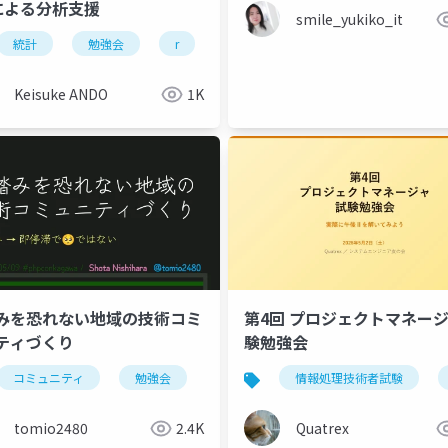
による分析支援
smile_yukiko_it
統計
勉強会
r
kanazawa.r
Keisuke ANDO
1K
みを恐れない地域の技術コミ
第4回 プロジェクトマネー
ティづくり
験勉強会
コミュニティ
勉強会
情報処理技術者試験
tomio2480
2.4K
Quatrex