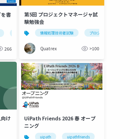
第5回 プロジェクトマネージャ試
゙を書
験勉強会
情報処理技術者試験
プロジェクトマネージャ
azure
生成ai
Quatrex
>100
266
人向け
UiPath Friends 2026 春 オープ
ニング
uipath
uipathfriends