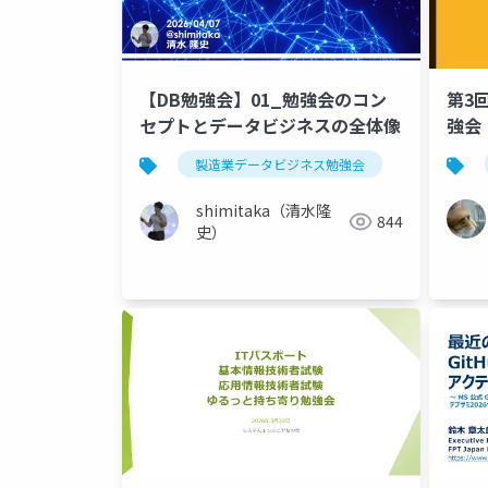
第3
【DB勉強会】01_勉強会のコン
強会
セプトとデータビジネスの全体像
製造業データビジネス勉強会
shimitaka（清水隆
844
史）