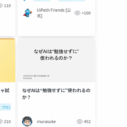
110
UiPath Friends [公
>100
式]
ジャ試
なぜAIは“勉強せずに”使われるの
か？
プロジェクトマネージャ
210
murasuke
452