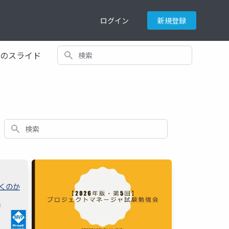
ログイン
新規登録
検索
てのスライド
検索