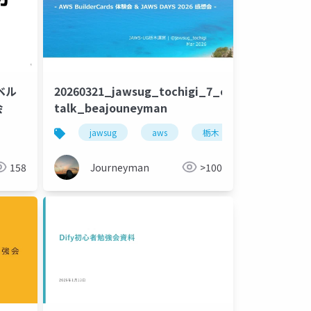
ベル
20260321_jawsug_tochigi_7_openning-
ai
会
talk_beajouneyman
jawsug
aws
栃木
コミュニティ
158
Journeyman
>100