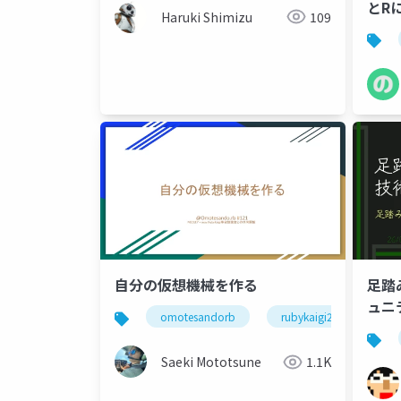
とR
Haruki Shimizu
109
自分の仮想機械を作る
足踏
ュニ
omotesandorb
rubykaigi2026
Saeki Mototsune
1.1K