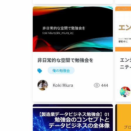
エン
非日常的な空間で勉強会を
ニテ
俺の勉強会
Koki Miura
444