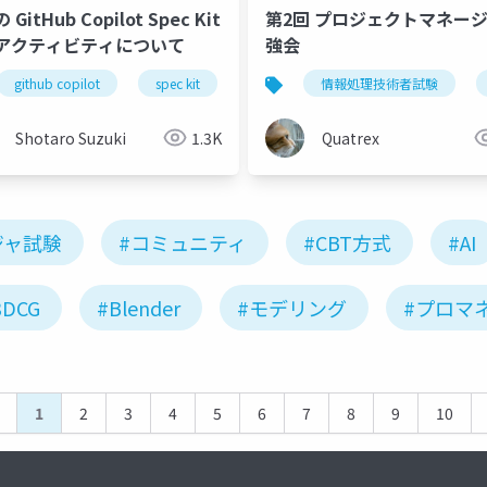
GitHub Copilot Spec Kit
第2回 プロジェクトマネー
アクティビティについて
強会
github copilot
spec kit
sdd
情報処理技術者試験
仕様駆動開発
gh
基本情報技術者試験
応用情報技術者試験
Shotaro Suzuki
1.3K
Quatrex
ジャ試験
#コミュニティ
#CBT方式
#AI
3DCG
#Blender
#モデリング
#プロマ
1
2
3
4
5
6
7
8
9
10