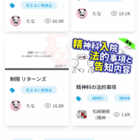
気ままに勉強会
powerautomate
たな
19.1K
たな
60.9K
制限 リターンズ
精神科の法的事項
気ままに勉強会
powerautomate
精神科
精神保健福
たな
16.8K
松崎朝樹
1.6K
（精神科
医）