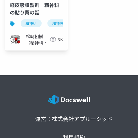
経皮吸収製剤 精神科
の貼り薬の話
精神科
精神医学
統合失調症
抗精神病薬
松崎朝樹
3K
（精神科
医）
運営：株式会社アプルーシッド
利用規約