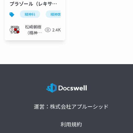
プラゾール（レキサル
ティ）
精神科
精神医学
統合失調症
抗精神病薬
松崎朝樹
2.4K
（精神科
医）
運営：株式会社アプルーシッド
利用規約