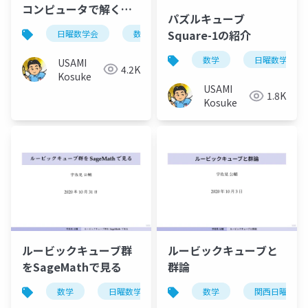
コンピュータで解く考
パズルキューブ
え方
Square-1の紹介
日曜数学会
数学
数学
日曜数学会
USAMI
4.2K
Kosuke
USAMI
1.8K
Kosuke
ルービックキューブ群
ルービックキューブと
をSageMathで見る
群論
数学
日曜数学会
数学
関西日曜数学