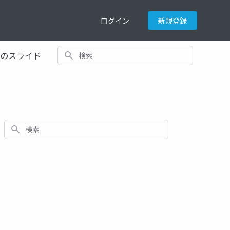
ログイン
新規登録
検索
てのスライド
検索