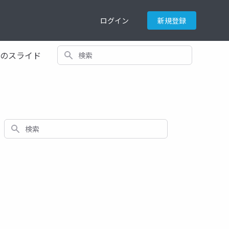
ログイン
新規登録
検索
てのスライド
検索