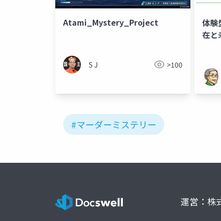
Atami_Mystery_Project
体験
在と未
S J
>100
#マーダーミステリー
運営：株