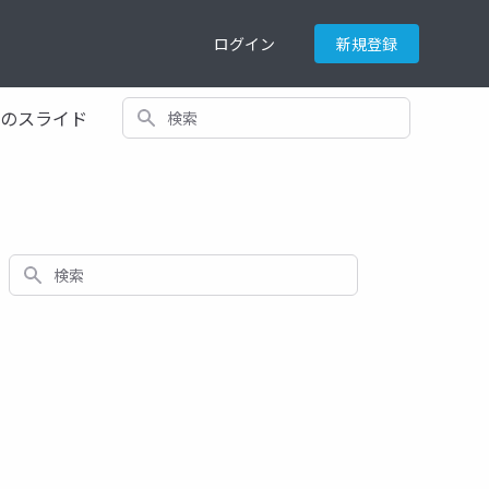
ログイン
新規登録
検索
てのスライド
検索