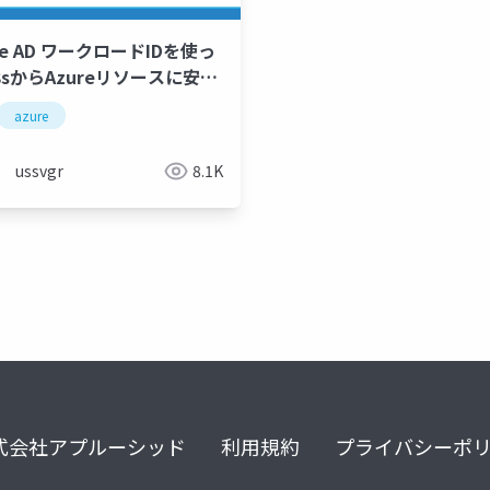
re AD ワークロードIDを使っ
8sからAzureリソースに安全
クセスしよう
azure
ussvgr
8.1K
式会社アプルーシッド
利用規約
プライバシーポ