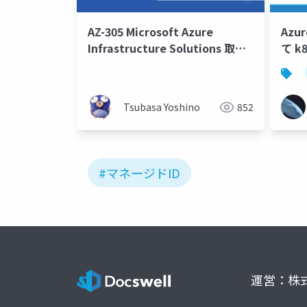
AZ-305 Microsoft Azure
Azu
Infrastructure Solutions 取得
て k
学習会 第6回
にア
Tsubasa Yoshino
852
#マネージドID
運営：株