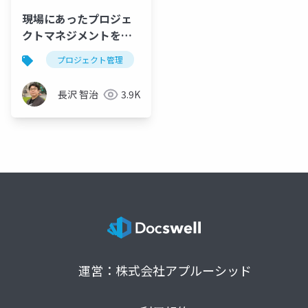
現場にあったプロジェ
クトマネジメントを探
求する ウォーターフォ
プロジェクト管理
プロジェクトマネジメント
ウ
ール or アジャイル
長沢 智治
3.9K
運営：株式会社アプルーシッド