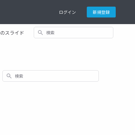
ログイン
新規登録
検索
てのスライド
検索