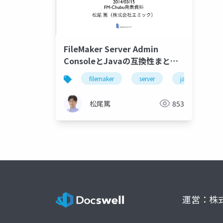
FileMaker Server Admin
ConsoleとJavaの互換性まとめ
（2014年版）
filemaker
server
java
松尾篤
853
運営：株