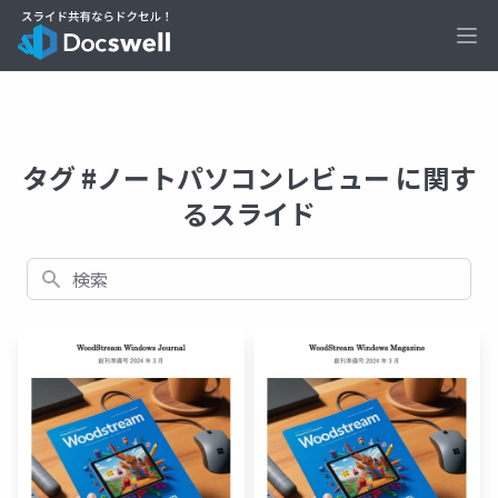
Ope
タグ #ノートパソコンレビュー に関す
るスライド
検索