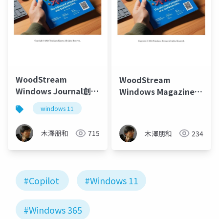
WoodStream
WoodStream
Windows Journal創刊
Windows Magazine
準備号
創刊準備号
windows 11
木澤朋和
715
木澤朋和
234
#Copilot
#Windows 11
#Windows 365