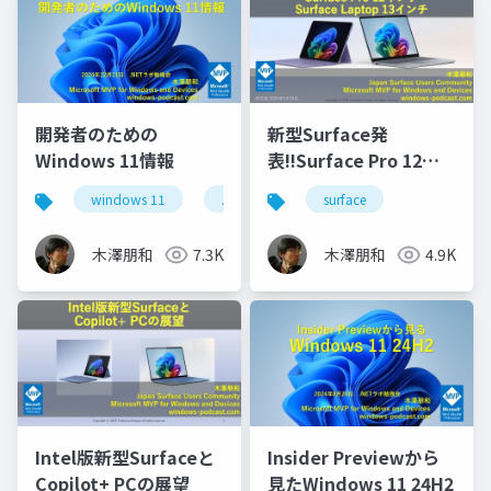
開発者のための
新型Surface発
Windows 11情報
表!!Surface Pro 12イ
ンチとSurface Laptop
windows 11
.netラボ
surface
13インチ
木澤朋和
7.3K
木澤朋和
4.9K
Intel版新型Surfaceと
Insider Previewから
Copilot+ PCの展望
見たWindows 11 24H2