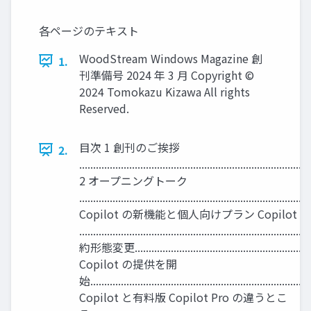
各ページのテキスト
WoodStream Windows Magazine 創
1.
刊準備号 2024 年 3 月 Copyright ©
2024 Tomokazu Kizawa All rights
Reserved.
目次 1 創刊のご挨拶
2.
..................................................................................
2 オープニングトーク
................................................................................
Copilot の新機能と個人向けプラン Copilot P
.................................................................
約形態変更............................................................
Copilot の提供を開
始........................................................................
Copilot と有料版 Copilot Pro の違うとこ