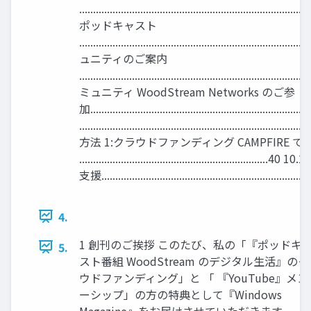
.............................................................................
ポッドキャスト
..........................................................................
ュニティのご案内
.........................................................................
ミュニティ WoodStream Networks のご参
加...............................................................
................................................................................
方法 1:クラウドファンディング CAMPFIRE 
......................................................
支援..........................................................................
4.
1 創刊のご挨拶 このたび、私の「『ポッドキ
5.
スト番組 WoodStream のデジタル生活』の
ウドファンディング」と 「 『YouTube』メン
ーシップ」の方の特典として『Windows
Magazine』をお届けさせていただきます。