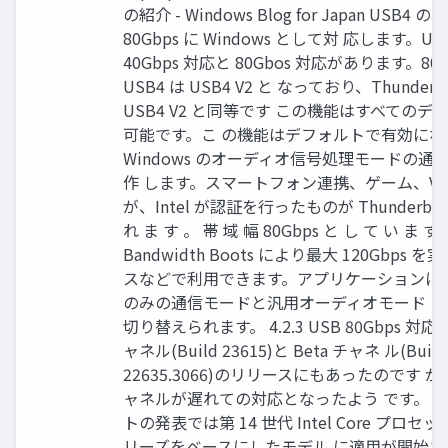
の紹介 - Windows Blog for Japan USB4 
80Gbps に Windows として対 応します。U
40Gbps 対応と 80Gbos 対応があります。80G
USB4 は USB4 V2 と なっており、Thunderbo
USB4 V2 と同等です この機能はすべてのデ
可能です。こ の機能はデフォルトで有効にな
Windows のオーディオ信号処理モードの通
作 します。スマートフォン連携、ゲーム、VoI
が、Intel が認証を行ったものが Thunderbolt
れ ま す 。 帯 域 幅 80Gbps と し て い ま す
Bandwidth Boots により最大 120Gbps 
スなどで利用できます。アプリケーションによ
のみの通信モードと汎用オーディオモード の A
切り替えられます。 4.2.3 USB 80Gbps 対応 
ャネル(Build 23615)と Beta チャネ ル(Build
22635.3066)のリリースにもあったのです が、C
ャネルが遅れての対応となったよう です。 
トの発表では第 14 世代 Intel Core プロセッ
リーズをベースにしたモデル に適用が開始