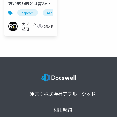
方が魅力的とは言わせ
ない! ～最新タイトルの
capcom
r&d
カプコン
カプコン技研
HDR対応～
カプコン
23.4K
技研
運営：株式会社アプルーシッド
利用規約