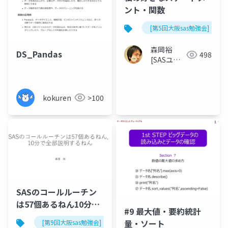
ント・関数
[第5回大阪sas勉強会]
森岡裕
DS_Pandas
498
[SASユー
ザー総会世
話人]
kokuren
>100
SASのコールルーチン
は57個あるねん10分で
#9 最大値・要約統計
全部説明するねん
量・ソート
[第9回大阪sas勉強会]