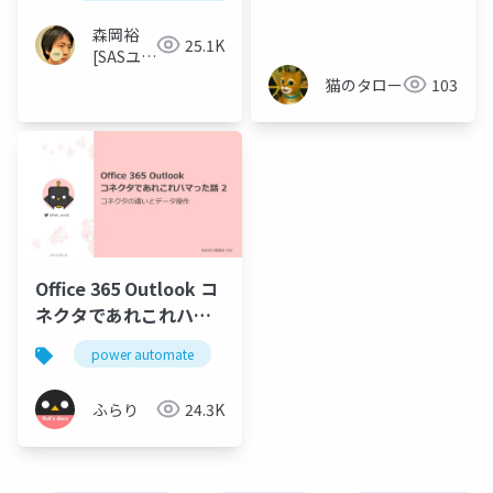
森岡裕
25.1K
[SASユー
ザー総会
猫のタロー
103
世話人]
Office 365 Outlook コ
ネクタであれこれハマ
った話 2
power automate
exchange online
power platfo
ふらり
24.3K