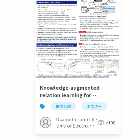
Knowledge-augmented
relation learning for
complementary
国際会議
ポスター
recommendation with large
language models
Okamoto Lab. (The
>100
Univ. of Electro-
Communications)