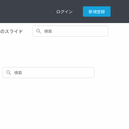
ログイン
新規登録
検索
てのスライド
検索