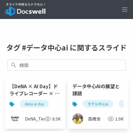
Ope
タグ #データ中心ai に関するスライド
検索
【DeNA × AI Day】ド
データ中心AIの展望と
ライブレコーダー × AI
課題
で 地図を最新に保つGO
dena ai day
モデル中心ai
データ
の取り組み
DeNA_Tech
8.5K
高橋浩
1.9K