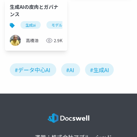
生成AIの皮肉とガバナ
ンス
生成ai
モデル中心ai
データ中心ai
ガバナ
高橋浩
2.9K
#データ中心AI
#AI
#生成AI
運営：株式会社アプルーシッド