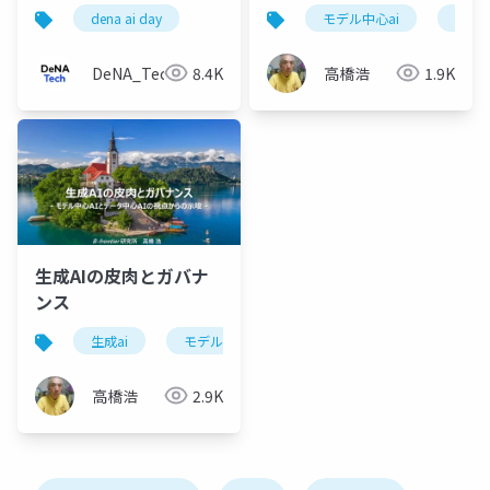
で 地図を最新に保つGO
dena ai day
モデル中心ai
データ
の取り組み
DeNA_Tech
8.4K
高橋浩
1.9K
生成AIの皮肉とガバナ
ンス
生成ai
モデル中心ai
データ中心ai
ガバナ
高橋浩
2.9K