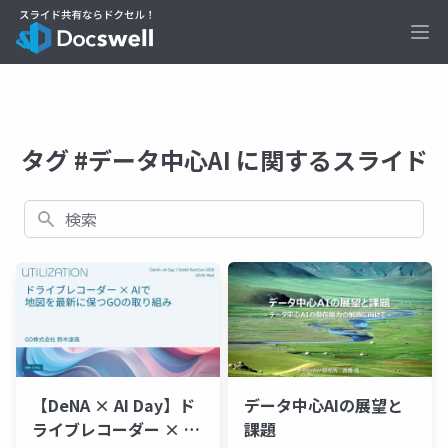
Ope
タグ #データ中心AI に関するスライド
検索
【DeNA × AI Day】ド
データ中心AIの展望と
ライブレコーダー × AI
課題