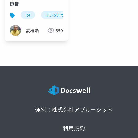
展開
iot
デジタルサービス化
b2b製造企業
デ
高橋浩
559
運営：株式会社アプルーシッド
利用規約