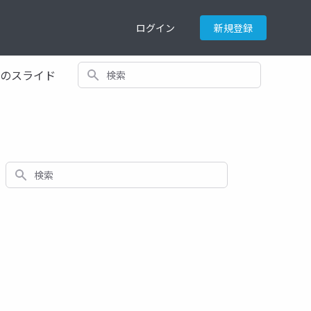
ログイン
新規登録
検索
てのスライド
検索