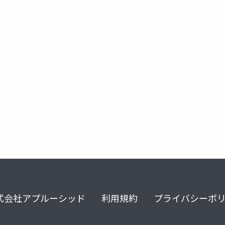
抗精神病薬
アセナピン
シクレスト
式会社アプルーシッド
利用規約
プライバシーポ