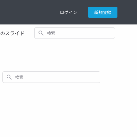
ログイン
新規登録
検索
てのスライド
検索