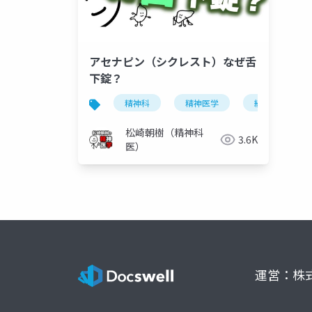
アセナピン（シクレスト）なぜ舌
下錠？
精神科
精神医学
統合失調症
松崎朝樹（精神科
3.6K
医）
運営：株