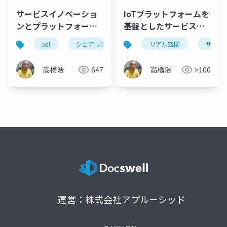
サービスイノベーショ
IoTプラットフォームを
ンとプラットフォーム
基盤としたサービスエ
理論
コシステムの創出
sdl
シェアリングエコノミー
リアル空間
サービスイノベーシ
サイバ
高橋浩
647
高橋浩
>100
運営：株式会社アプルーシッド