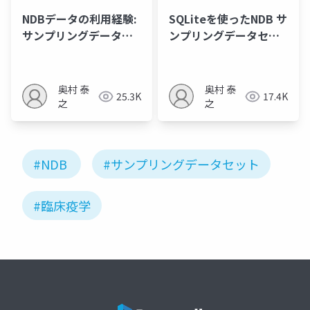
NDBデータの利用経験:
SQLiteを使ったNDB サ
サンプリングデータセ
ンプリングデータセッ
ットを中心に
ト標準データセット作
成の試み
奥村 泰
奥村 泰
25.3K
17.4K
之
之
#NDB
#サンプリングデータセット
#臨床疫学