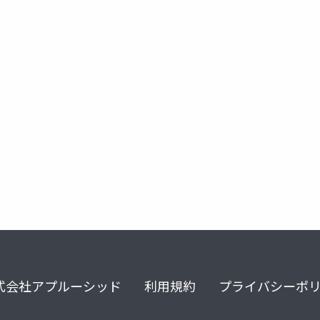
籍企業
国際ビジネス
場所への依存性
式会社アプルーシッド
利用規約
プライバシーポ