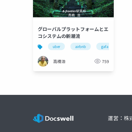
グローバルプラットフォームとエ
コシステムの新潮流
uber
airbnb
gafa
多国
高橋浩
759
運営：株