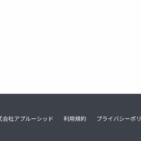
オブジェクトの状態と状態変化
メソッド内でのみ使用する変数
式会社アプルーシッド
利用規約
プライバシーポ