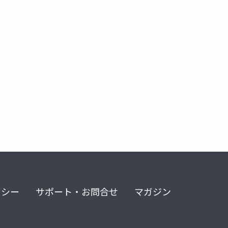
抽象化
金子邦彦研究室
リシー
サポート・お問合せ
マガジン