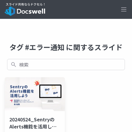
Ope
タグ #エラー通知 に関するスライド
検索
20240524_Sentryの
Alerts機能を活用しよ