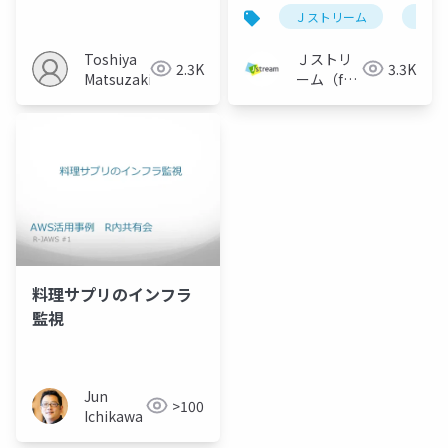
作って監視を展開する
L3冗長化した話-1-
Ｊストリーム
ネッ
janog54-koyama-
20240704
Toshiya
Ｊストリ
2.3K
3.3K
Matsuzaki
ーム（for
Engineer）
料理サプリのインフラ
監視
Jun
>100
Ichikawa