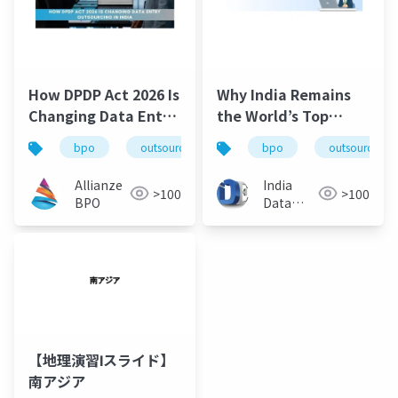
How DPDP Act 2026 Is
Why India Remains
Changing Data Entry
the World’s Top
Outsourcing in India
Outsourcing
bpo
outsourcing
data entry
bpo
outsourcing
dpdp
Destination in 2026
Allianze
India
>100
>100
BPO
Data
Entry
Help
【地理演習Ⅰスライド】
南アジア