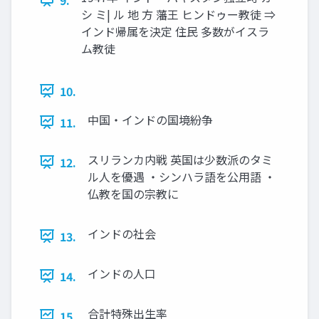
シ ミ| ル 地 方 藩王 ヒンドゥー教徒 ⇒
インド帰属を決定 住民 多数がイスラ
ム教徒
10.
中国・インドの国境紛争
11.
スリランカ内戦 英国は少数派のタミ
12.
ル人を優遇 ・シンハラ語を公用語 ・
仏教を国の宗教に
インドの社会
13.
インドの人口
14.
合計特殊出生率
15.