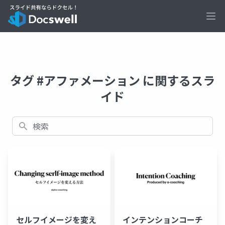
Ope
タグ #アファメーション に関するスラ
イド
検索
セルフイメージを変え
インテンションコーチ