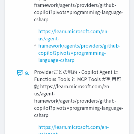
framework/agents/providers/github-
copilot?pivots=programming-language-
csharp
https://learn.microsoft.com/en-
us/agent-
framework/agents/providers/github-
copilot?pivots=programming-
language-csharp
Providerごとの制約 • Copilot Agent は
9.
Functions Tools と MCP Tools が利用可
能 https://learn.microsoft.com/en-
us/agent-
framework/agents/providers/github-
copilot?pivots=programming-language-
csharp
https://learn.microsoft.com/en-
us/agent-