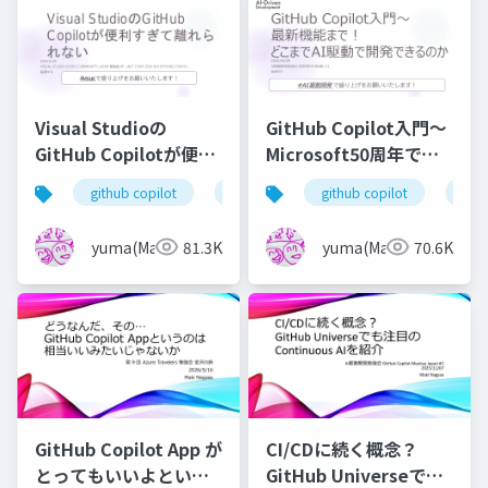
Visual Studioの
GitHub Copilot入門～
GitHub Copilotが便利
Microsoft50周年で発
すぎて離れられない
表された最新機能ま
github copilot
visual studio
microsoft ignite
github copilot
ai
で！どこまでAI駆動で
開発できるのか
yuma(Maki)
81.3K
yuma(Maki)
70.6K
GitHub Copilot App が
CI/CDに続く概念？
とってもいいよという
GitHub Universeでも