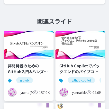
関連スライド
非開発者のための
GitHub Copilotでバッ
GitHub入門&ハンズオ
クエンドのバイブコー
ン
ディングを極めた話
github
github copilot
azu
yuma(Maki)
157.9K
yuma(Maki)
94.6K