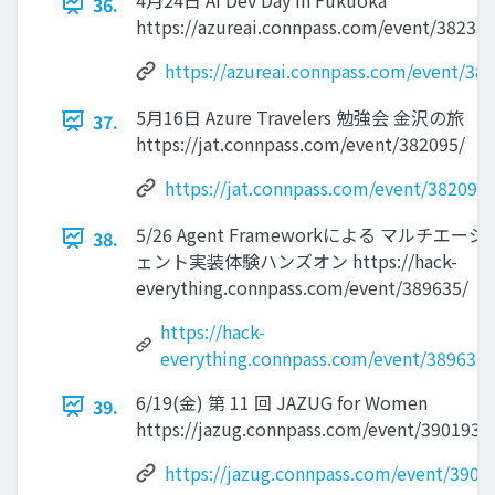
36.
https://azureai.connpass.com/event/382334
https://azureai.connpass.com/event/38
5月16日 Azure Travelers 勉強会 金沢の旅
37.
https://jat.connpass.com/event/382095/
https://jat.connpass.com/event/382095/
5/26 Agent Frameworkによる マルチエージ
38.
ェント実装体験ハンズオン https://hack-
everything.connpass.com/event/389635/
https://hack-
everything.connpass.com/event/389635/
6/19(金) 第 11 回 JAZUG for Women
39.
https://jazug.connpass.com/event/390193/
https://jazug.connpass.com/event/3901