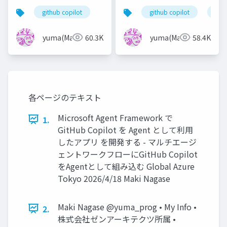
話
注目のContinuous AI
github copilot
github copilot
git
を紹介
yuma(Maki)
60.3K
yuma(Maki)
58.4K
各ページのテキスト
Microsoft Agent Framework で
1.
GitHub Copilot を Agent として利用
したアプリ を開発する - マルチエージ
ェントワークフローにGitHub Copilot
をAgentとして組み込む Global Azure
Tokyo 2026/4/18 Maki Nagase
Maki Nagase @yuma_prog • My Info •
2.
株式会社ゼンアーキテクツ所属 •