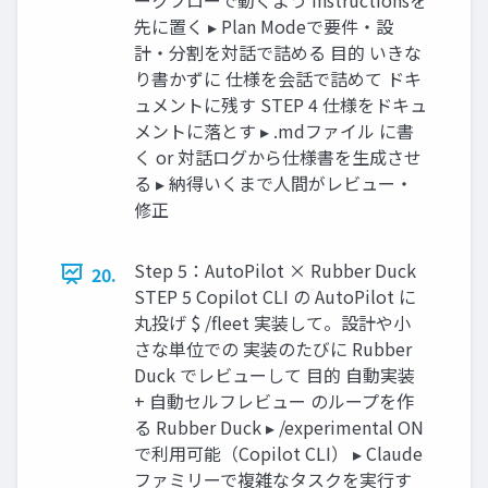
先に置く ▸ Plan Modeで要件・設
計・分割を対話で詰める 目的 いきな
り書かずに 仕様を会話で詰めて ドキ
ュメントに残す STEP 4 仕様をドキュ
メントに落とす ▸ .mdファイル に書
く or 対話ログから仕様書を生成させ
る ▸ 納得いくまで人間がレビュー・
修正
Step 5：AutoPilot × Rubber Duck
20.
STEP 5 Copilot CLI の AutoPilot に
丸投げ $ /fleet 実装して。設計や小
さな単位での 実装のたびに Rubber
Duck でレビューして 目的 自動実装
+ 自動セルフレビュー のループを作
る Rubber Duck ▸ /experimental ON
で利用可能（Copilot CLI） ▸ Claude
ファミリーで複雑なタスクを実行す