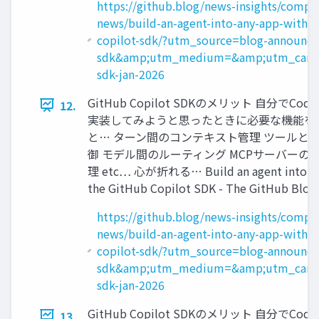
https://github.blog/news-insights/compa
news/build-an-agent-into-any-app-with-t
copilot-sdk/?utm_source=blog-announce
sdk&amp;utm_medium=&amp;utm_campa
sdk-jan-2026
GitHub Copilot SDKのメリット 自分でCodin
12.
実装してみようと思ったときに必要な機能を
と… ターン間のコンテキスト管理 ツールと
御 モデル間のルーティング MCPサーバーの
理 etc… 心が折れる… Build an agent into an
the GitHub Copilot SDK - The GitHub Blog
https://github.blog/news-insights/compa
news/build-an-agent-into-any-app-with-t
copilot-sdk/?utm_source=blog-announce
sdk&amp;utm_medium=&amp;utm_campa
sdk-jan-2026
GitHub Copilot SDKのメリット 自分でCodin
13.